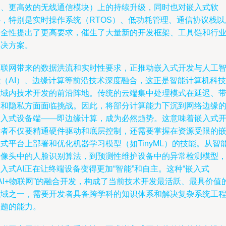
口、更高效的无线通信模块）上的持续升级，同时也对嵌入式软
件，特别是实时操作系统（RTOS）、低功耗管理、通信协议栈以
安全性提出了更高要求，催生了大量新的开发框架、工具链和行
解决方案。
物联网带来的数据洪流和实时性要求，正推动嵌入式开发与人工
能（AI）、边缘计算等前沿技术深度融合，这正是智能计算机科技
领域内技术开发的前沿阵地。传统的云端集中处理模式在延迟、
宽和隐私方面面临挑战。因此，将部分计算能力下沉到网络边缘
嵌入式设备端——即边缘计算，成为必然趋势。这意味着嵌入式
发者不仅要精通硬件驱动和底层控制，还需要掌握在资源受限的
式平台上部署和优化机器学习模型（如TinyML）的技能。从智
摄像头中的人脸识别算法，到预测性维护设备中的异常检测模型
入式AI正在让终端设备变得更加“智能”和自主。这种“嵌入式
AI+物联网”的融合开发，构成了当前技术开发最活跃、最具价值
领域之一，需要开发者具备跨学科的知识体系和解决复杂系统工
问题的能力。