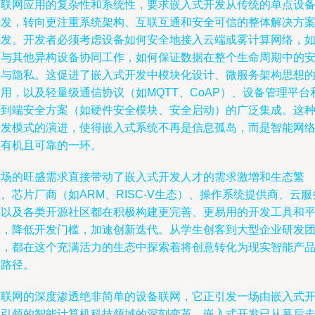
物联网应用的复杂性和系统性，要求嵌入式开发从传统的单点设
开发，转向更注重系统架构、互联互通和安全可信的整体解决方
开发。开发者必须考虑设备如何安全地接入云端或雾计算网络，
何与其他异构设备协同工作，如何保证数据在整个生命周期中的
全与隐私。这促进了嵌入式开发中模块化设计、微服务架构思想
用，以及轻量级通信协议（如MQTT、CoAP）、设备管理平台
端到端安全方案（如硬件安全模块、安全启动）的广泛集成。这
开发模式的演进，使得嵌入式系统不再是信息孤岛，而是智能网
中有机且可靠的一环。
市场的旺盛需求直接带动了嵌入式开发人才的需求激增和生态繁
。芯片厂商（如ARM、RISC-V生态）、操作系统提供商、云服
商以及各类开源社区都在积极构建更完善、更易用的开发工具和
台，降低开发门槛，加速创新迭代。从学生创客到大型企业研发
队，都在这个充满活力的生态中探索着将创意转化为现实智能产
的路径。
物联网的深度渗透绝非简单的设备联网，它正引发一场由嵌入式
发引领的智能计算机科技领域的深刻变革。嵌入式开发已从幕后