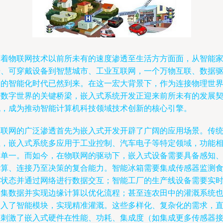
随着物联网技术以前所未有的速度渗透至生活方方面面，从智能
居、可穿戴设备到智慧城市、工业互联网，一个万物互联、数据
动的智能化时代已然到来。在这一宏大背景下，作为连接物理世
与数字世界的关键桥梁，嵌入式系统开发正迎来前所未有的发展
机，成为推动智能计算机科技领域技术创新的核心引擎。
物联网的广泛渗透首先为嵌入式开发开辟了广阔的应用场景。传
上，嵌入式系统多应用于工业控制、汽车电子等特定领域，功能
对单一。而如今，在物联网的驱动下，嵌入式设备需要具备感知
计算、连接乃至决策的复合能力。智能冰箱需要集成传感器监测
材状态并通过网络进行数据交互；智能工厂的生产线设备需要实
采集数据并实现边缘计算以优化流程；甚至连农田中的灌溉系统
嵌入了智能模块，实现精准灌溉。这些多样化、复杂化的需求，
接刺激了嵌入式硬件在性能、功耗、集成度（如集成更多传感器