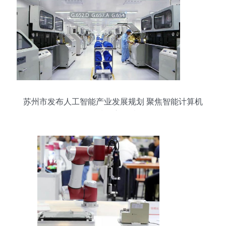
苏州市发布人工智能产业发展规划 聚焦智能计算机
科技核心领域