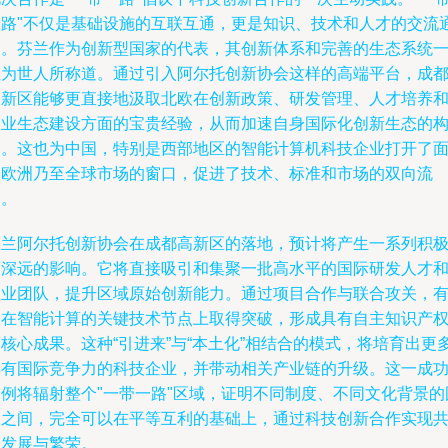
一路"不仅是基础设施的互联互通，更是知识、技术和人才的交流
道。芬兰作为创新型国家的代表，其创新体系和完善的生态系统
直为世人所称道。通过引入阿尔托创新协会这样的高端平台，成
高新区能够更直接地汲取北欧在创新政策、研发管理、人才培养
创业生态建设方面的宝贵经验，从而加速自身国际化创新生态的
建。这也为中国，特别是西部地区的智能计算机科技企业打开了
向欧洲乃至全球市场的窗口，促进了技术、标准和市场的双向流
动。
芬兰阿尔托创新协会在成都高新区的落地，预计将产生一系列积
而深远的影响。它将直接吸引和集聚一批高水平的国际研发人才
创业团队，提升区域原始创新能力。通过项目合作与联合攻关，
望在智能计算的关键技术节点上取得突破，形成具有自主知识产
核心成果。这种“引进来”与“本土化”相结合的模式，将培育出更
具有国际竞争力的科技企业，并带动相关产业链的升级。这一成
案例将辐射整个"一带一路"区域，证明不同制度、不同文化背景的
家之间，完全可以在平等互利的基础上，通过科技创新合作实现
同发展与繁荣。