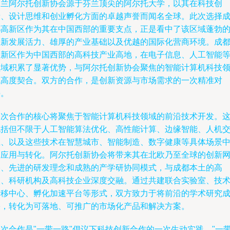
芬兰阿尔托创新协会源于芬兰顶尖的阿尔托大学，以其在科技创
新、设计思维和创业孵化方面的卓越声誉而闻名全球。此次选择
都高新区作为其在中国西部的重要支点，正是看中了该区域蓬勃
创新发展活力、雄厚的产业基础以及优越的国际化营商环境。成
高新区作为中国西部的高科技产业高地，在电子信息、人工智能
领域积累了显著优势，与阿尔托创新协会聚焦的智能计算机科技
域高度契合。双方的合作，是创新资源与市场需求的一次精准对
接。
本次合作的核心将聚焦于智能计算机科技领域的前沿技术开发。
包括但不限于人工智能算法优化、高性能计算、边缘智能、人机
互、以及这些技术在智慧城市、智能制造、数字健康等具体场景
的应用与转化。阿尔托创新协会将带来其在北欧乃至全球的创新
络、先进的研发理念和成熟的产学研协同模式，与成都本土的高
校、科研机构及高科技企业深度交融。通过共建联合实验室、技
转移中心、孵化加速平台等形式，双方致力于将前沿的学术研究
果，转化为可落地、可推广的市场化产品和解决方案。
此次合作是"一带一路"倡议下科技创新合作的一次生动实践。"一