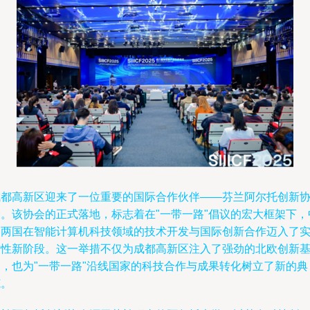
成都高新区迎来了一位重要的国际合作伙伴——芬兰阿尔托创新
会。该协会的正式落地，标志着在"一带一路"倡议的宏大框架下，
芬两国在智能计算机科技领域的技术开发与国际创新合作迈入了
质性新阶段。这一举措不仅为成都高新区注入了强劲的北欧创新
因，也为"一带一路"沿线国家的科技合作与成果转化树立了新的典
范。