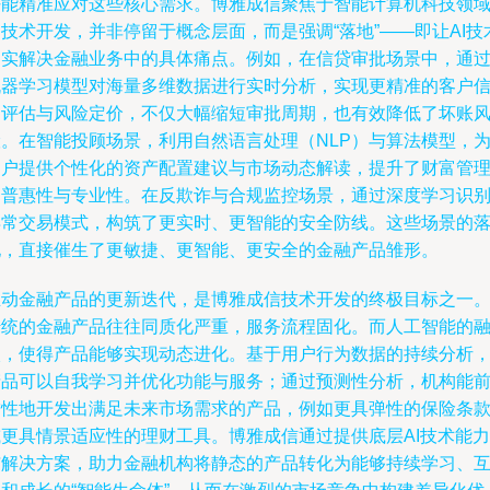
好能精准应对这些核心需求。博雅成信聚焦于智能计算机科技领
技术开发，并非停留于概念层面，而是强调“落地”——即让AI技
切实解决金融业务中的具体痛点。例如，在信贷审批场景中，通
机器学习模型对海量多维数据进行实时分析，实现更精准的客户
用评估与风险定价，不仅大幅缩短审批周期，也有效降低了坏账
险。在智能投顾场景，利用自然语言处理（NLP）与算法模型，
用户提供个性化的资产配置建议与市场动态解读，提升了财富管
的普惠性与专业性。在反欺诈与合规监控场景，通过深度学习识
异常交易模式，构筑了更实时、更智能的安全防线。这些场景的
地，直接催生了更敏捷、更智能、更安全的金融产品雏形。
推动金融产品的更新迭代，是博雅成信技术开发的终极目标之一
传统的金融产品往往同质化严重，服务流程固化。而人工智能的
入，使得产品能够实现动态进化。基于用户行为数据的持续分析
产品可以自我学习并优化功能与服务；通过预测性分析，机构能
瞻性地开发出满足未来市场需求的产品，例如更具弹性的保险条
或更具情景适应性的理财工具。博雅成信通过提供底层AI技术能力
与解决方案，助力金融机构将静态的产品转化为能够持续学习、