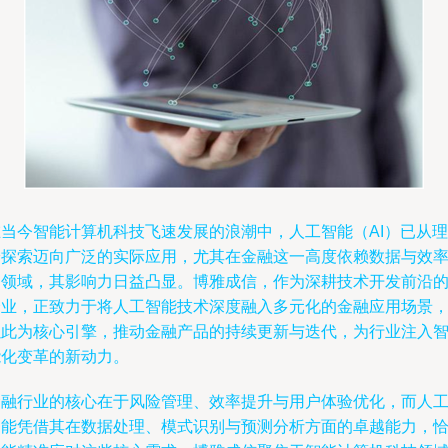
在当今智能计算机科技飞速发展的浪潮中，人工智能（AI）已从理
论探索迈向广泛的实际应用，尤其在金融这一高度依赖数据与效
的领域，其影响力日益凸显。博雅成信，作为深耕技术开发前沿
企业，正致力于将人工智能技术深度融入多元化的金融应用场景
以此为核心引擎，推动金融产品的持续更新与迭代，为行业注入
能化变革的新动力。
金融行业的核心在于风险管理、效率提升与用户体验优化，而人
智能凭借其在数据处理、模式识别与预测分析方面的卓越能力，