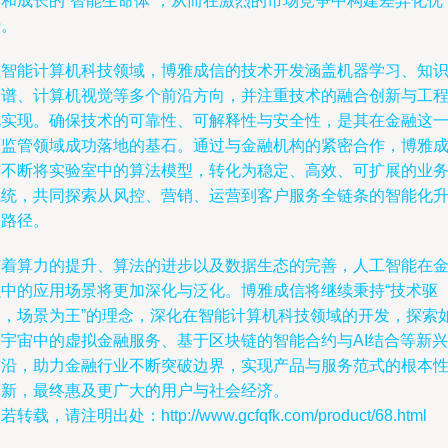
动和成长的“智能生命体”，从而在激烈的市场竞争中构建差异化优
势。
在智能计算机科技领域，博雅成信的技术开发涵盖机器学习、知
图谱、计算机视觉等多个前沿方向，并注重技术的融合创新与工
化实现。确保技术的可靠性、可解释性与安全性，是其在金融这
严监管领域成功落地的基石。通过与金融机构的紧密合作，博雅
信不断将实验室中的算法模型，转化为稳定、高效、可扩展的业
系统，共同探索从风控、营销、运营到客户服务全链条的智能化
级路径。
随着算力的提升、算法的进步以及数据生态的完善，人工智能在
融中的应用场景将更加深化与泛化。博雅成信将继续秉持“技术驱
动，场景为王”的理念，深化在智能计算机科技领域的开发，探索
元宇宙中的虚拟金融服务、基于区块链的智能合约与AI结合等新兴
前沿，助力金融行业不断突破边界，实现产品与服务范式的根本
革新，最终惠及更广大的用户与社会经济。
若转载，请注明出处：http://www.gcfqfk.com/product/68.html